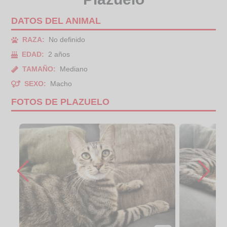
DATOS DEL ANIMAL
RAZA:
No definido
EDAD:
2 años
TAMAÑO:
Mediano
SEXO:
Macho
FOTOS DE PLAZUELO