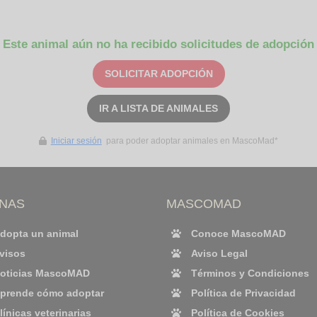
Este animal aún no ha recibido solicitudes de adopción
SOLICITAR ADOPCIÓN
IR A LISTA DE ANIMALES
Iniciar sesión
para poder adoptar animales en MascoMad*
INAS
MASCOMAD
dopta un animal
Conoce MascoMAD
visos
Aviso Legal
oticias MascoMAD
Términos y Condiciones
prende cómo adoptar
Política de Privacidad
línicas veterinarias
Política de Cookies