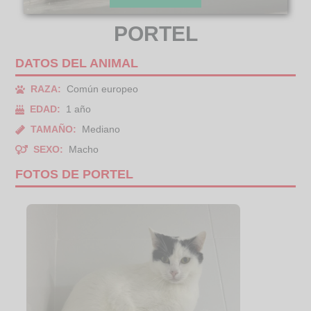
PORTEL
DATOS DEL ANIMAL
RAZA:
Común europeo
EDAD:
1 año
TAMAÑO:
Mediano
SEXO:
Macho
FOTOS DE PORTEL