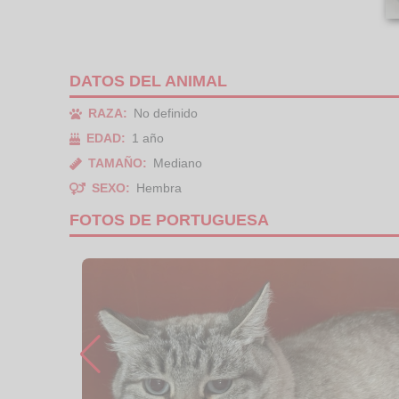
DATOS DEL ANIMAL
RAZA:
No definido
EDAD:
1 año
TAMAÑO:
Mediano
SEXO:
Hembra
FOTOS DE PORTUGUESA