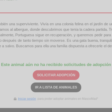
én una superviviente. Vivía en una colonia felina en el jardín de un
damos al albergue, donde descubrimos que tenía la cadera partida. Tra
tualmente, Portuguesa sigue en recuperación, y queremos pedir para
o después de tanto tiempo sin moverse. Es una gata buena, tranqui
se a salvo. Buscamos para ella una familia dispuesta a ofrecerle el 
Este animal aún no ha recibido solicitudes de adopción
SOLICITAR ADOPCIÓN
IR A LISTA DE ANIMALES
Iniciar sesión
para poder adoptar animales en MascoMad*