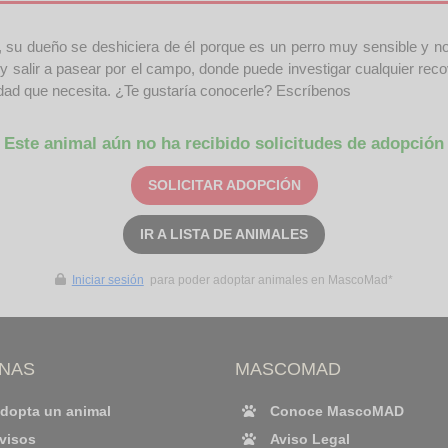
su dueño se deshiciera de él porque es un perro muy sensible y no
 y salir a pasear por el campo, donde puede investigar cualquier rec
vidad que necesita. ¿Te gustaría conocerle? Escríbenos
Este animal aún no ha recibido solicitudes de adopción
SOLICITAR ADOPCIÓN
IR A LISTA DE ANIMALES
Iniciar sesión
para poder adoptar animales en MascoMad*
INAS
MASCOMAD
dopta un animal
Conoce MascoMAD
visos
Aviso Legal