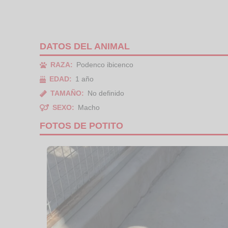
DATOS DEL ANIMAL
RAZA:
Podenco ibicenco
EDAD:
1 año
TAMAÑO:
No definido
SEXO:
Macho
FOTOS DE POTITO