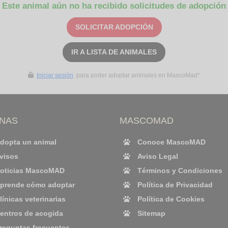
Este animal aún no ha recibido solicitudes de adopción
SOLICITAR ADOPCIÓN
IR A LISTA DE ANIMALES
Iniciar sesión
para poder adoptar animales en MascoMad*
INAS
MASCOMAD
dopta un animal
Conoce MascoMAD
visos
Aviso Legal
oticias MascoMAD
Términos y Condiciones
prende cómo adoptar
Política de Privacidad
línicas veterinarias
Política de Cookies
entros de acogida
Sitemap
reguntas frecuentes