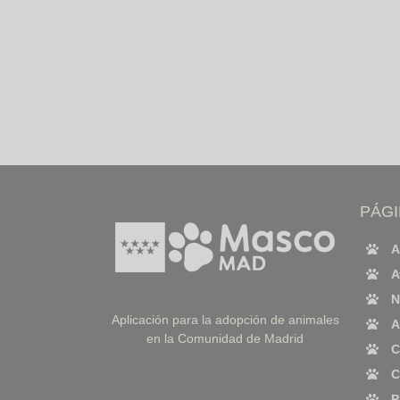
PÁG
A
A
N
Aplicación para la adopción de animales
A
en la Comunidad de Madrid
C
C
P