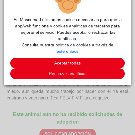
Curiosidades
Nuestro amigo y colaborador Juan, a causa de su buen
corazón y amor por los gatos, ha ido recogiendo y acogiendo
En Mascomad utilizamos cookies necesarias para que la
en su casa a demasiados animales. Él es capaz de subir a
app/web funcione y cookies analíticas de terceros para
árboles, tejados, puentes y bajar a pozos, alcantarillas,
mejorar el servicio. Puedes aceptar o rechazar las
sótanos tapiados y demás lugares imposibles, que ni los
analíticas.
bomberos pueden hacer. ... Ha colaborado muchas veces
Consulta nuestra política de cookies a través de
este enlace
con nosotros, a una llamada siempre acude, a cualquier hora
del día o de la noche. Nos ha pedido ayuda para colocar a
Aceptar todas
algunos de los gatos que ya no puede ni por tiempo, ni
económicamente seguir así, como se suele decir el tema se
Rechazar analíticas
le ha ido de las manos. Pucherete es muy tímido, le está
costando confiar e interactuar con los voluntarios. Tiene
miedo, aún queda mucho trabajo por hacer con él Ya está
castrado y vacunado. Test FELV-FIV-Filaria negativo.
Este animal aún no ha recibido solicitudes de
adopción
SOLICITAR ADOPCIÓN