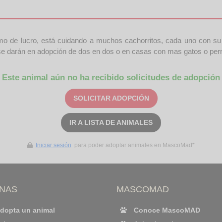
o de lucro, está cuidando a muchos cachorritos, cada uno con su c
se darán en adopción de dos en dos o en casas con mas gatos o per
Este animal aún no ha recibido solicitudes de adopción
SOLICITAR ADOPCIÓN
IR A LISTA DE ANIMALES
Iniciar sesión
para poder adoptar animales en MascoMad*
INAS
MASCOMAD
dopta un animal
Conoce MascoMAD