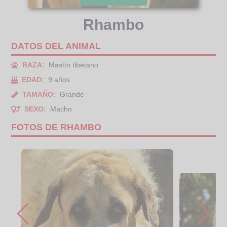
Rhambo
DATOS DEL ANIMAL
RAZA:
Mastín tibetano
EDAD:
9 años
TAMAÑO:
Grande
SEXO:
Macho
FOTOS DE RHAMBO