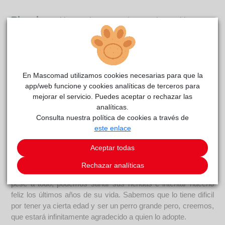
Rhambo
reside actualmente en el centro de acogida
CIAAM
.
COMENTARIOS
Carácter
En Mascomad utilizamos cookies necesarias para que la
Rhambo es un perro al que, seguramente, no le han hecho
app/web funcione y cookies analíticas de terceros para
mucho caso en su vida y, cuando ya no les ha servido, le han
mejorar el servicio. Puedes aceptar o rechazar las
abandonado. Se muestra algo tímido al principio pero solo
analíticas.
necesita la clave para cualquier perro: confianza. Cuando él
Consulta nuestra política de cookies a través de
ve eso en las personas saca el mimoso que lleva dentro, pide
este enlace
más y más mimos. Parece que quisiera recuperar todas las
Aceptar todas
caricias que no ha tenido en su vida; incluso a veces le entran
momentos de efusividad y alegría y se pone juguetón con
Rechazar analíticas
nosotros. Nos encanta verlo así; ver que a cualquier edad y,
pese a todo, podemos sanar sus heridas e intentar hacerlo
feliz los últimos años de su vida. Sabemos que lo tiene dificil
por tener ya cierta edad y ser un perro grande pero, creemos,
que estará infinitamente agradecido a quien lo adopte.