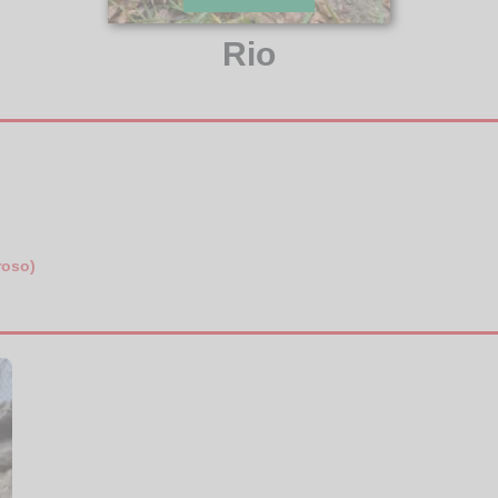
Rio
roso)