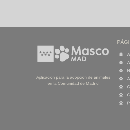
PÁG
A
A
N
Aplicación para la adopción de animales
A
en la Comunidad de Madrid
C
C
P