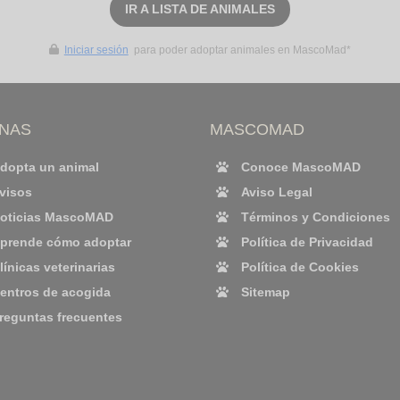
IR A LISTA DE ANIMALES
Iniciar sesión
para poder adoptar animales en MascoMad*
INAS
MASCOMAD
dopta un animal
Conoce MascoMAD
visos
Aviso Legal
oticias MascoMAD
Términos y Condiciones
prende cómo adoptar
Política de Privacidad
línicas veterinarias
Política de Cookies
entros de acogida
Sitemap
reguntas frecuentes