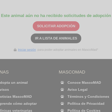
Este animal aún no ha recibido solicitudes de adopción
SOLICITAR ADOPCIÓN
IR A LISTA DE ANIMALES
Iniciar sesión
para poder adoptar animales en MascoMad*
INAS
MASCOMAD
dopta un animal
Conoce MascoMAD
visos
Aviso Legal
oticias MascoMAD
Términos y Condiciones
prende cómo adoptar
Política de Privacidad
línicas veterinarias
Política de Cookies