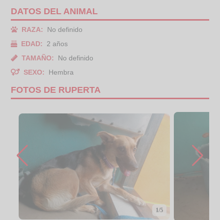
DATOS DEL ANIMAL
RAZA:
No definido
EDAD:
2 años
TAMAÑO:
No definido
SEXO:
Hembra
FOTOS DE RUPERTA
1/5