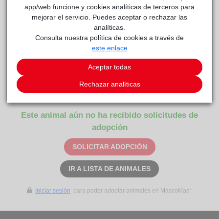
Curiosidades
app/web funcione y cookies analíticas de terceros para
Ruperta apareció en una zona de fincas donde llevamos la
mejorar el servicio. Puedes aceptar o rechazar las
recogida. Entraba y salía de todas las fincas y buscaba algo
analíticas.
que comer. Dieron el aviso a la policía y fuimos con una jaula
Consulta nuestra política de cookies a través de
trampa y la capturamos. Tiene mucho miedo pero poco a
este enlace
poco irá cogiendo confianza con las personas Ya está
castrada. ... Analítica de leishmania dudosa, con un título
Aceptar todas
bajo. Test 4 Idexx (ehrlichia, filaria, anaplasma y borrelia)
Rechazar analíticas
negativo.
Este animal aún no ha recibido solicitudes de
adopción
SOLICITAR ADOPCIÓN
IR A LISTA DE ANIMALES
Iniciar sesión
para poder adoptar animales en MascoMad*