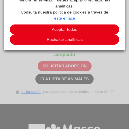
analíticas.
Sam es un galguito muy sensible y muy joven aun, lo ha
Consulta nuestra política de cookies a través de
pasado mal, a saber, cómo y por qué acabó con 1 año de
este enlace
edad solo en medio de una carretera. En un principio se
puede mostrar algo desconfiado y esquivo, pero en cuanto
Aceptar todas
toma confianza es muy gracioso, juguetón y cariñoso.
Rechazar analíticas
Este animal aún no ha recibido solicitudes de
adopción
SOLICITAR ADOPCIÓN
IR A LISTA DE ANIMALES
Iniciar sesión
para poder adoptar animales en MascoMad*