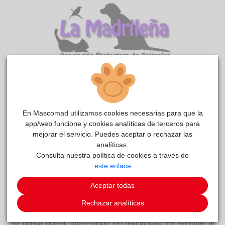
Sascha
La
reside actualmente en el centro de acogida
En Mascomad utilizamos cookies necesarias para que la
madrileña
.
app/web funcione y cookies analíticas de terceros para
mejorar el servicio. Puedes aceptar o rechazar las
COMENTARIOS
analíticas.
Consulta nuestra política de cookies a través de
Carácter
este enlace
Descripción Sascha es una perrita preciosa y encantadora.
La manipulación y puesta de arnés es buena, se deja hacer
Aceptar todas
sin problema.. Pasea tranquila por el parque, no tira apenas
de la correa. Le gusta olfatear y se para a escuchar y a
Rechazar analíticas
observar el entorno, se nota que disfruta. Cuando ve un perro
se queda quieta, observando sin reactividad. Es sensible al