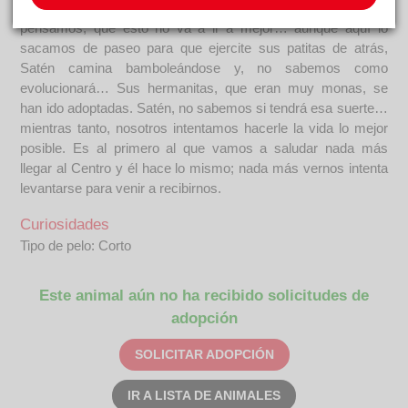
torpes e inestables. Va a tener un tamaño grande y,
pensamos, que esto no va a ir a mejor… aunque aquí lo
sacamos de paseo para que ejercite sus patitas de atrás,
Satén camina bamboleándose y, no sabemos como
evolucionará… Sus hermanitas, que eran muy monas, se
han ido adoptadas. Satén, no sabemos si tendrá esa suerte…
mientras tanto, nosotros intentamos hacerle la vida lo mejor
posible. Es al primero al que vamos a saludar nada más
llegar al Centro y él hace lo mismo; nada más vernos intenta
levantarse para venir a recibirnos.
Curiosidades
Tipo de pelo: Corto
Este animal aún no ha recibido solicitudes de
adopción
SOLICITAR ADOPCIÓN
IR A LISTA DE ANIMALES