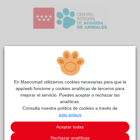
Satén
CIAAM
reside actualmente en el centro de acogida
.
COMENTARIOS
En Mascomad utilizamos cookies necesarias para que la
Carácter
app/web funcione y cookies analíticas de terceros para
Llegó, junto a su mamá Buganvilla y sus hermanas, con unos
mejorar el servicio. Puedes aceptar o rechazar las
días de vida. Hemos visto crecer a toda la camada y
analíticas.
Consulta nuestra política de cookies a través de
deleitarnos con sus juegos. Desde bebé vimos que a Satén le
este enlace
pasaba algo, no mamaba bien y hubo que ayudarle con
biberones. Según ha ido creciendo, las veterinarias han
Aceptar todas
detectado que tiene un problema neurológico, una de las
secuelas es la ataxia que provoca que sus movimientos sean
Rechazar analíticas