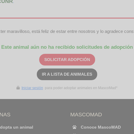
CUNR
.
er maravilloso, está feliz de estar entre nosotros y lo agradece con
Este animal aún no ha recibido solicitudes de adopción
SOLICITAR ADOPCIÓN
IR A LISTA DE ANIMALES
Iniciar sesión
para poder adoptar animales en MascoMad*
INAS
MASCOMAD
dopta un animal
Conoce MascoMAD