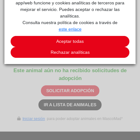
app/web funcione y cookies analíticas de terceros para
mejorar el servicio. Puedes aceptar o rechazar las
Sierra
Hoope
reside actualmente en el centro de acogida
.
analíticas.
Consulta nuestra política de cookies a través de
COMENTARIOS
este enlace
Carácter
Aceptar todas
Soy SIERRA, ¿me ayudas a encontrar una familia?
Rechazar analíticas
¡Difúndeme!¡No seas indiferente, actúa!
Este animal aún no ha recibido solicitudes de
adopción
SOLICITAR ADOPCIÓN
IR A LISTA DE ANIMALES
Iniciar sesión
para poder adoptar animales en MascoMad*