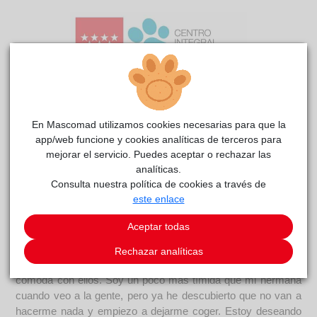
En Mascomad utilizamos cookies necesarias para que la
app/web funcione y cookies analíticas de terceros para
Sirenita
reside actualmente en el centro de acogida
mejorar el servicio. Puedes aceptar o rechazar las
CIAAM
.
analíticas.
Consulta nuestra política de cookies a través de
COMENTARIOS
este enlace
Carácter
Aceptar todas
Somos Hadita y Sirenita, dos personajes de cuentos
fantásticos, a las que nos gustaría llegar a tu corazón. Me
Rechazar analíticas
encanta jugar con los demás gatitos y me siento muy
cómoda con ellos. Soy un poco más tímida que mi hermana
cuando veo a la gente, pero ya he descubierto que no van a
hacerme nada y empiezo a dejarme coger. Estoy deseando