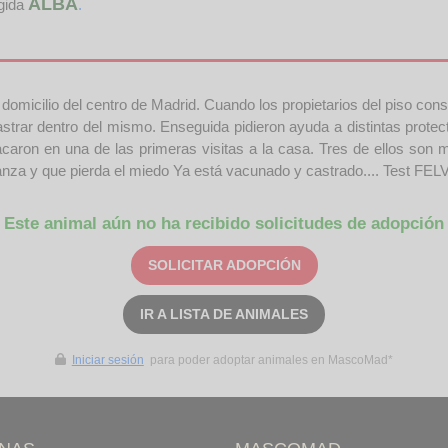
ALBA
ogida
.
micilio del centro de Madrid. Cuando los propietarios del piso consig
trar dentro del mismo. Enseguida pidieron ayuda a distintas protect
aron en una de las primeras visitas a la casa. Tres de ellos son 
nza y que pierda el miedo Ya está vacunado y castrado.... Test FELV
Este animal aún no ha recibido solicitudes de adopción
SOLICITAR ADOPCIÓN
IR A LISTA DE ANIMALES
Iniciar sesión
para poder adoptar animales en MascoMad*