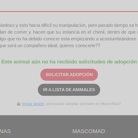
doso y esto hacia difícil su manipulación, pero pasado tiempo se h
le dan de comer y hacen que su estancia en el chenil, dentro de que
 algo que no ha debido conocer esta empezando a acostumbrándose a
 que será un compañero ideal, quieres conocerle??
Este animal aún no ha recibido solicitudes de adopción
SOLICITAR ADOPCIÓN
IR A LISTA DE ANIMALES
Iniciar sesión
para poder adoptar animales en MascoMad*
INAS
MASCOMAD