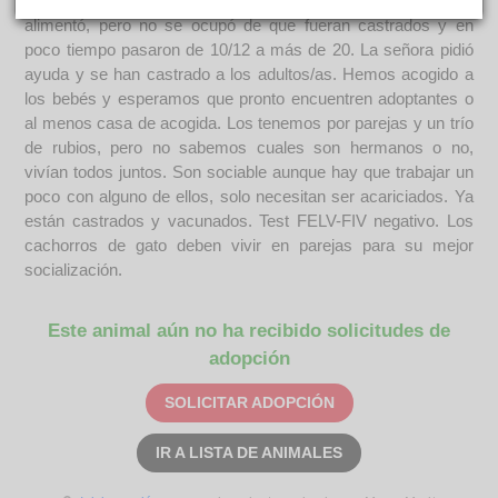
grupo de gatos callejeros, la propietaria les dejó estar y
alimentó, pero no se ocupó de que fueran castrados y en
poco tiempo pasaron de 10/12 a más de 20. La señora pidió
ayuda y se han castrado a los adultos/as. Hemos acogido a
los bebés y esperamos que pronto encuentren adoptantes o
al menos casa de acogida. Los tenemos por parejas y un trío
de rubios, pero no sabemos cuales son hermanos o no,
vivían todos juntos. Son sociable aunque hay que trabajar un
poco con alguno de ellos, solo necesitan ser acariciados. Ya
están castrados y vacunados. Test FELV-FIV negativo. Los
cachorros de gato deben vivir en parejas para su mejor
socialización.
Este animal aún no ha recibido solicitudes de
adopción
SOLICITAR ADOPCIÓN
IR A LISTA DE ANIMALES