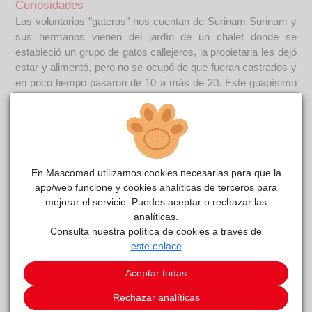
Curiosidades
Las voluntarias "gateras" nos cuentan de Surinam Surinam y
sus hermanos vienen del jardín de un chalet donde se
estableció un grupo de gatos callejeros, la propietaria les dejó
estar y alimentó, pero no se ocupó de que fueran castrados y
en poco tiempo pasaron de 10 a más de 20. Este guapísimo
rubio de ojos verdes es Surinam, en mayo cumplirá dos
añitos y busca un hogar donde celebrarlo. Es un gatito
juguetón y divertido, le encanta jugar con sus compis de
gatera y también juega mucho con las voluntarias. Es algo
tímido al principio, pero cuando te ganas su confianza se
En Mascomad utilizamos cookies necesarias para que la
muestra muy cariñoso. Le encanta estar al lado de las
app/web funcione y cookies analíticas de terceros para
voluntarias tranquilo, pero también le gustan los ratos de
mejorar el servicio. Puedes aceptar o rechazar las
juego con sus compañeros felinos. Es muy espabilado, pues
analíticas.
es el primero en llegar cuando se reparten chuches. Él ya ha
Consulta nuestra política de cookies a través de
esperado suficiente para tener una familia así que si tener
este enlace
gato te ronda la cabeza, ven a conocerle y hazle un huequito
en tu vida. ---------------------------------------------------------... Los
Aceptar todas
gatos de apellido CARI y nombres caribeños, vienen del
mismo sitio: el jardín de un chalet donde se estableció un
Rechazar analíticas