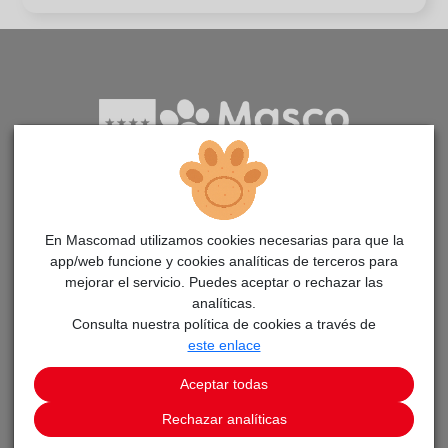
Aplicación para la adopción de animales en la Comunidad
de Madrid
En Mascomad utilizamos cookies necesarias para que la
app/web funcione y cookies analíticas de terceros para
mejorar el servicio. Puedes aceptar o rechazar las
PÁGINAS
analíticas.
Consulta nuestra política de cookies a través de
Adopta un animal
este enlace
Avisos
Aceptar todas
Noticias MascoMAD
Rechazar analíticas
Aprende cómo adoptar