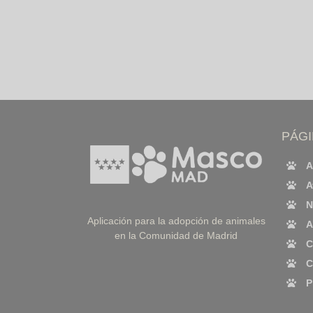
PÁG
A
A
N
Aplicación para la adopción de animales
A
en la Comunidad de Madrid
C
C
P