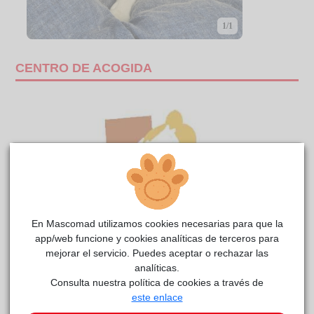
1/1
CENTRO DE ACOGIDA
En Mascomad utilizamos cookies necesarias para que la
app/web funcione y cookies analíticas de terceros para
mejorar el servicio. Puedes aceptar o rechazar las
analíticas.
TAVIRA
Anaa
reside actualmente en el centro de acogida
.
Consulta nuestra política de cookies a través de
este enlace
Este animal aún no ha recibido solicitudes de