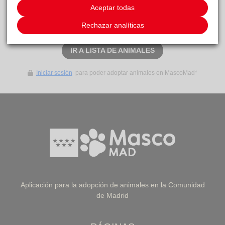
adopción
Aceptar todas
Rechazar analíticas
SOLICITAR ADOPCIÓN
IR A LISTA DE ANIMALES
Iniciar sesión
para poder adoptar animales en MascoMad*
Aplicación para la adopción de animales en la Comunidad
de Madrid