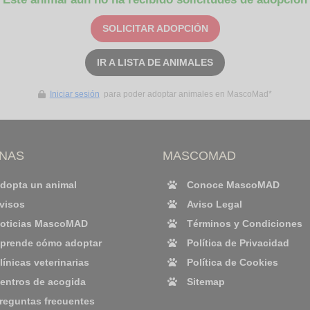
SOLICITAR ADOPCIÓN
IR A LISTA DE ANIMALES
Iniciar sesión
para poder adoptar animales en MascoMad*
INAS
MASCOMAD
dopta un animal
Conoce MascoMAD
visos
Aviso Legal
oticias MascoMAD
Términos y Condiciones
prende cómo adoptar
Política de Privacidad
línicas veterinarias
Política de Cookies
entros de acogida
Sitemap
reguntas frecuentes