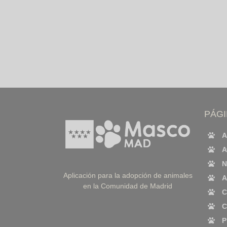
PÁG
A
A
N
Aplicación para la adopción de animales
A
en la Comunidad de Madrid
C
C
P