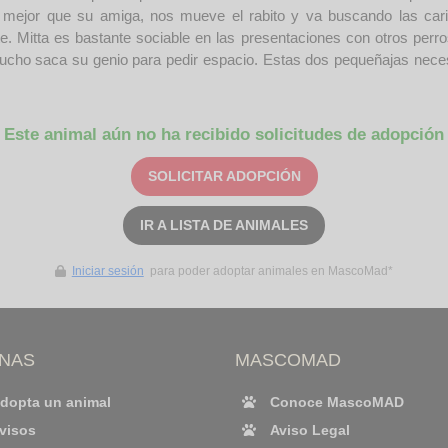
e mejor que su amiga, nos mueve el rabito y va buscando las carici
 Mitta es bastante sociable en las presentaciones con otros perro
ucho saca su genio para pedir espacio. Estas dos pequeñajas neces
Este animal aún no ha recibido solicitudes de adopción
SOLICITAR ADOPCIÓN
IR A LISTA DE ANIMALES
Iniciar sesión
para poder adoptar animales en MascoMad*
INAS
MASCOMAD
dopta un animal
Conoce MascoMAD
visos
Aviso Legal