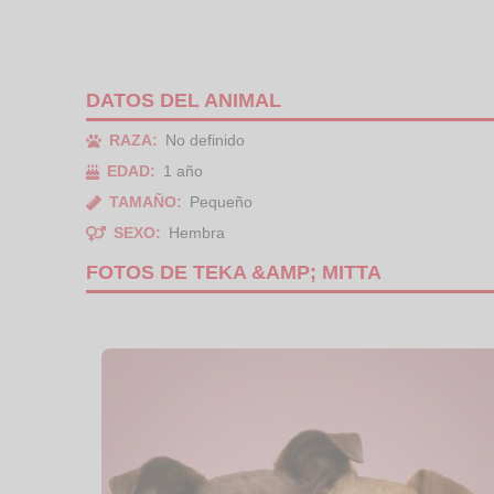
DATOS DEL ANIMAL
RAZA:
No definido
EDAD:
1 año
TAMAÑO:
Pequeño
SEXO:
Hembra
FOTOS DE TEKA &AMP; MITTA