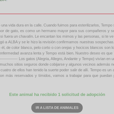
una vida dura en la calle. Cuando fuimos para esterilizarlos, Tempo se
amor de gato, es como un hermano mayor para sus compañeros y se l
fuera un chavalín. Le encantan los mimos y las personas, si te ve s
 llegó a ALBA y se le hizo la revisión confirmamos nuestras sospech
él, de color blanco, pelo corto o con orejas y hocicos blancos son lo
u enfermedad avanza lenta y Tempo está bien. Nuestro deseo es que 
-------------- Los gatos (Alegria, Allegro, Andante y Tempo) vivían en un
muchos sitios seguros donde cobijarse y algunos vecinos además no 
cuatro de ellos han tenido la suerte poder salir de allí. Tempo es u
 son más reservados y tímidos, vamos a trabajar para que puedan 
Este animal ha recibido 1 solicitud de adopción
IR A LISTA DE ANIMALES