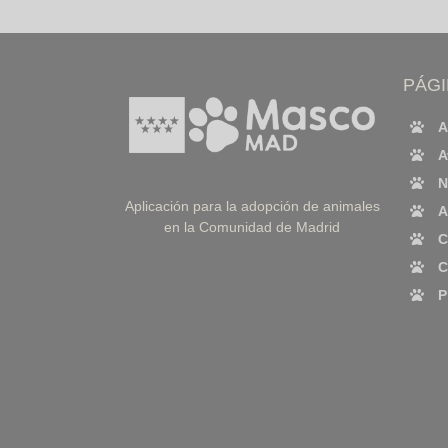
PÁG
A
A
N
Aplicación para la adopción de animales
A
en la Comunidad de Madrid
C
C
P