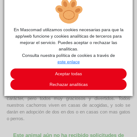
En Mascomad utilizamos cookies necesarias para que la
app/web funcione y cookies analíticas de terceros para
mejorar el servicio. Puedes aceptar o rechazar las
Tex-mex
reside actualmente en el centro de acogida
analíticas.
RIVAnimal
.
Consulta nuestra política de cookies a través de
este enlace
COMENTARIOS
Aceptar todas
Curiosidades
Rechazar analíticas
RIVANIMAL Asociación Protectora de Animales sin ánimo de
lucro, está cuidando a muchos cachorritos, cada uno con su
carácter, pero todos muy graciosos y divertidos. Todos
nuestros cachorros viven en casas de acogidas, y solo se
darán en adopción de dos en dos o en casas con mas gatos
o perros.
Este animal aún no ha recibido solicitudes de