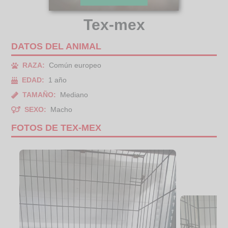
Tex-mex
DATOS DEL ANIMAL
RAZA:
Común europeo
EDAD:
1 año
TAMAÑO:
Mediano
SEXO:
Macho
FOTOS DE TEX-MEX