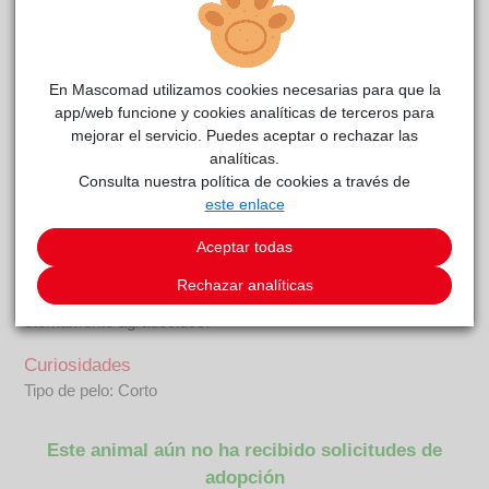
Theia
CIAAM
reside actualmente en el centro de acogida
.
COMENTARIOS
En Mascomad utilizamos cookies necesarias para que la
app/web funcione y cookies analíticas de terceros para
Carácter
mejorar el servicio. Puedes aceptar o rechazar las
Os presentamos a Theia y Keres, dos hermanos que han
analíticas.
llegado con mucho miedo. Estamos trabajando con ellos para
Consulta nuestra política de cookies a través de
ver si conseguimos que pierdan el temor a los humanos,
este enlace
esperamos que cuando perciban que aquí solo tienen buenas
Aceptar todas
palabras, comida y respeto empiecen a socializar un poco. Si
alguna familia quiere adoptar a estos gatitos y dejarles el
Rechazar analíticas
tiempo que necesiten hasta sentirse seguros, les estaremos
eternamente agradecidos.
Curiosidades
Tipo de pelo: Corto
Este animal aún no ha recibido solicitudes de
adopción