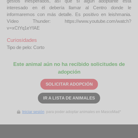
gestos inesperados, así que si algún adoptante está
interesado en él debería llamar al Centro donde le
informaremos con más detalle. Es positivo en leishmania.
Vídeo Thunder: https://www.youtube.com/watch?
v=xCtYq1eYfAE
Curiosidades
Tipo de pelo: Corto
Este animal aún no ha recibido solicitudes de
adopción
SOLICITAR ADOPCIÓN
IR A LISTA DE ANIMALES
Iniciar sesión
para poder adoptar animales en MascoMad*