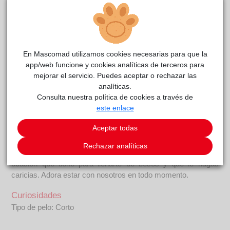
Thunder2
reside actualmente en el centro de acogida
CIAAM
.
COMENTARIOS
En Mascomad utilizamos cookies necesarias para que la
Carácter
app/web funcione y cookies analíticas de terceros para
El dueño de Thunder no lo trataba nada bien, pero ahora ha
mejorar el servicio. Puedes aceptar o rechazar las
fallecido y el perro ha pasado a vivir mucho mejor con
analíticas.
nosotros. Debido al maltrato sufrido es desconfiado cuando
Consulta nuestra política de cookies a través de
no te conoce, te ladra, pero en cuanto coge vínculo contigo es
este enlace
simpático, mimoso y juguetón. Ahora se pone muy contento
Aceptar todas
cuando vamos a sacarle de paseo, le encanta la compañía
humana y las caricias, así que todo el camino te va mirando y
Rechazar analíticas
pidiéndote que juegues con él. Tambien aprovecha cada
ocasión que tiene para llenarte de besos y que le hagas
caricias. Adora estar con nosotros en todo momento.
Curiosidades
Tipo de pelo: Corto