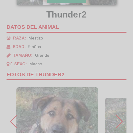
Thunder2
DATOS DEL ANIMAL
RAZA:
Mestizo
EDAD:
9 años
TAMAÑO:
Grande
SEXO:
Macho
FOTOS DE THUNDER2