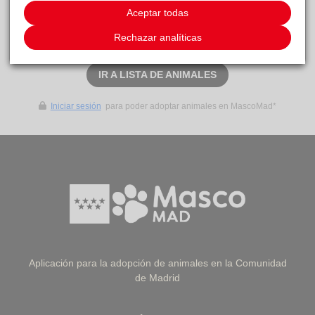
Aceptar todas
adopción
Rechazar analíticas
SOLICITAR ADOPCIÓN
IR A LISTA DE ANIMALES
Iniciar sesión
para poder adoptar animales en MascoMad*
Aplicación para la adopción de animales en la Comunidad
de Madrid