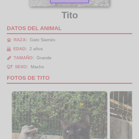
Tito
DATOS DEL ANIMAL
RAZA:
Gato Siamés
EDAD:
2 años
TAMAÑO:
Grande
SEXO:
Macho
FOTOS DE TITO