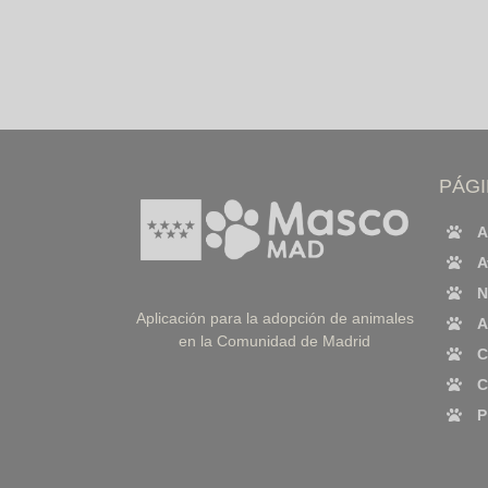
PÁG
A
A
N
Aplicación para la adopción de animales
A
en la Comunidad de Madrid
C
C
P