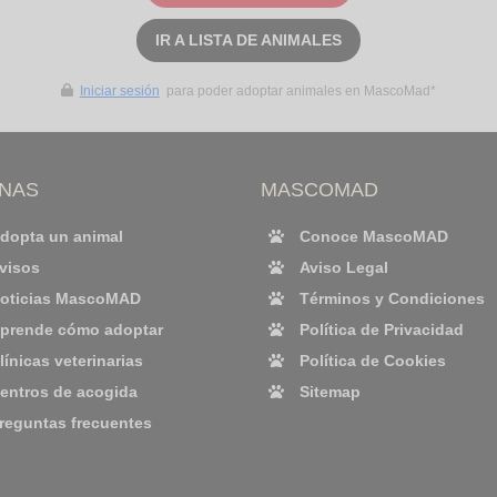
IR A LISTA DE ANIMALES
Iniciar sesión
para poder adoptar animales en MascoMad*
INAS
MASCOMAD
dopta un animal
Conoce MascoMAD
visos
Aviso Legal
oticias MascoMAD
Términos y Condiciones
prende cómo adoptar
Política de Privacidad
línicas veterinarias
Política de Cookies
entros de acogida
Sitemap
reguntas frecuentes