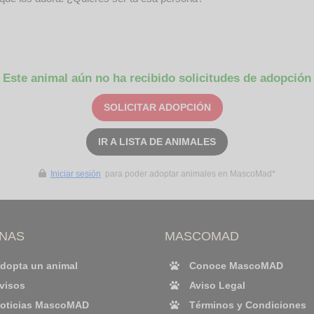
Este animal aún no ha recibido solicitudes de adopción
SOLICITAR ADOPCIÓN
IR A LISTA DE ANIMALES
Iniciar sesión
para poder adoptar animales en MascoMad*
INAS
MASCOMAD
dopta un animal
Conoce MascoMAD
visos
Aviso Legal
oticias MascoMAD
Términos y Condiciones