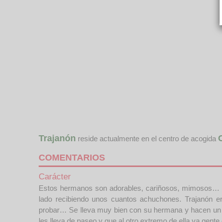
Trajanón
reside actualmente en el centro de acogida
COMENTARIOS
Carácter
Estos hermanos son adorables, cariñosos, mimosos… do
lado recibiendo unos cuantos achuchones. Trajanón e
probar… Se lleva muy bien con su hermana y hacen un 
les lleva de paseo y que al otro extremo de ella va gent