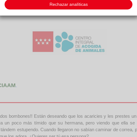
Rechazar analíticas
CIAAM
.
s bombones!! Están deseando que los acaricies y les prestes un 
ra un poco más tímido que su hermana, pero viendo que ella se
tándem estupendo. Cuando llegaron no sabían caminar de correa, pe
e que los adora. ¿Quieres ser tú esa persona?