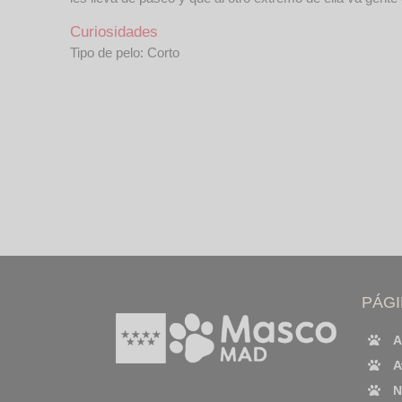
Curiosidades
Tipo de pelo: Corto
PÁG
A
A
N