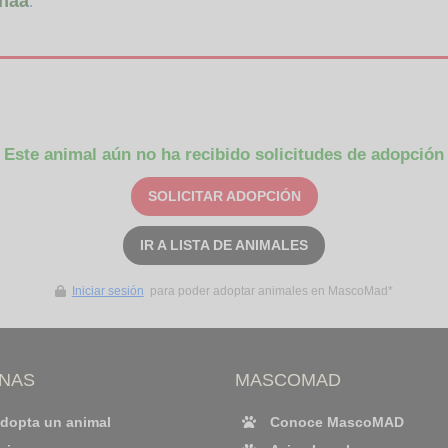
naa
.
Este animal aún no ha recibido solicitudes de adopción
SOLICITAR ADOPCIÓN
IR A LISTA DE ANIMALES
Iniciar sesión
para poder adoptar animales en MascoMad*
INAS
MASCOMAD
dopta un animal
Conoce MascoMAD