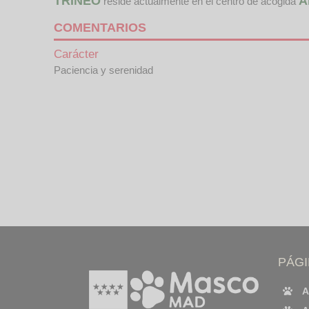
TRINEO
A
reside actualmente en el centro de acogida
COMENTARIOS
Carácter
Paciencia y serenidad
PÁG
A