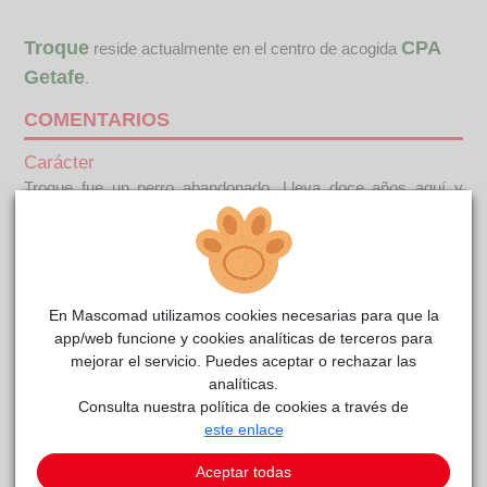
Troque
CPA
reside actualmente en el centro de acogida
Getafe
.
COMENTARIOS
Carácter
Troque fue un perro abandonado. Lleva doce años aquí y
sigue algo receloso pero en cuanto pasas cinco minutos con
él su curiosidad y ganas de cariño hacen que no se despegue
de ti. ¿Te gustaría darle un hogar?Información a tener en
cuenta: Los animales salen en adopción identificados,
desparasitados, vacunados y esterilizados o con el
En Mascomad utilizamos cookies necesarias para que la
compromiso de esterilización en unos meses si son menores
app/web funcione y cookies analíticas de terceros para
de 6 meses.
mejorar el servicio. Puedes aceptar o rechazar las
analíticas.
Consulta nuestra política de cookies a través de
Este animal aún no ha recibido solicitudes de
este enlace
adopción
Aceptar todas
SOLICITAR ADOPCIÓN