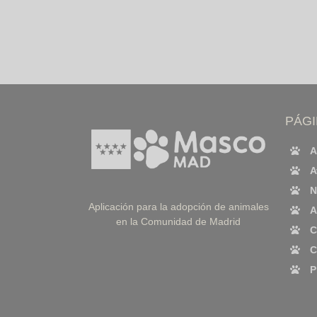
PÁG
A
A
N
Aplicación para la adopción de animales
A
en la Comunidad de Madrid
C
C
P