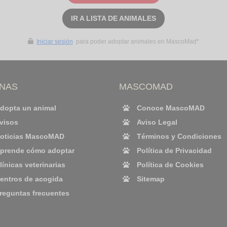
IR A LISTA DE ANIMALES
Iniciar sesión
para poder adoptar animales en MascoMad*
INAS
MASCOMAD
dopta un animal
Conoce MascoMAD
visos
Aviso Legal
oticias MascoMAD
Términos y Condiciones
prende cómo adoptar
Política de Privacidad
línicas veterinarias
Política de Cookies
entros de acogida
Sitemap
reguntas frecuentes