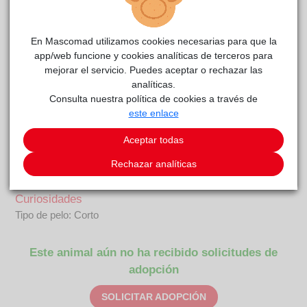
Turin
CIAAM
reside actualmente en el centro de acogida
.
En Mascomad utilizamos cookies necesarias para que la
COMENTARIOS
app/web funcione y cookies analíticas de terceros para
mejorar el servicio. Puedes aceptar o rechazar las
Carácter
analíticas.
Soy un poco miedoso y me asusto con facilidad cuando viene
Consulta nuestra política de cookies a través de
la gente. Estoy casi todo el tiempo escondido aunque, cuando
este enlace
veo alguna chuche, me asomo a ver si me la dan. Estoy
Aceptar todas
empezando a disfrutar jugando con el plumero. Necesito unos
adoptantes que me dejen espacio y el tiempo necesario para
Rechazar analíticas
confiar.
Curiosidades
Tipo de pelo: Corto
Este animal aún no ha recibido solicitudes de
adopción
SOLICITAR ADOPCIÓN