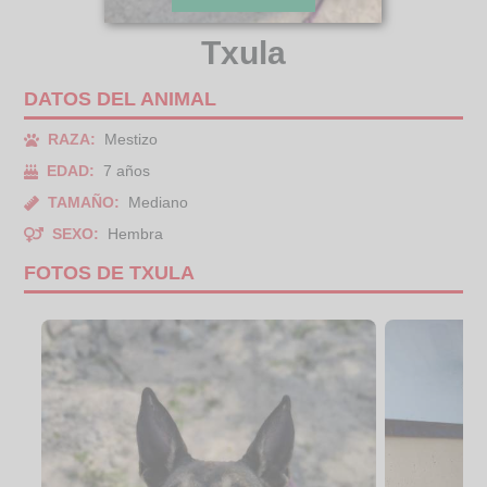
Txula
DATOS DEL ANIMAL
RAZA:
Mestizo
EDAD:
7 años
TAMAÑO:
Mediano
SEXO:
Hembra
FOTOS DE TXULA