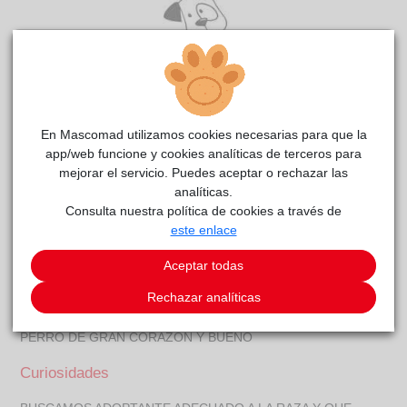
En Mascomad utilizamos cookies necesarias para que la
app/web funcione y cookies analíticas de terceros para
mejorar el servicio. Puedes aceptar o rechazar las
analíticas.
VARÓN
CPA
reside actualmente en el centro de acogida
Consulta nuestra política de cookies a través de
Mancomunidad del Henares Jarama
este enlace
.
COMENTARIOS
Aceptar todas
Rechazar analíticas
Carácter
PERRO DE GRAN CORAZÓN Y BUENO
Curiosidades