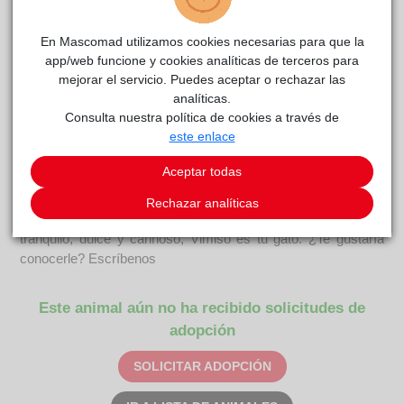
En Mascomad utilizamos cookies necesarias para que la
VIMISO
La
reside actualmente en el centro de acogida
app/web funcione y cookies analíticas de terceros para
Voz Animal
.
mejorar el servicio. Puedes aceptar o rechazar las
analíticas.
COMENTARIOS
Consulta nuestra política de cookies a través de
este enlace
Carácter
Vimiso fue recogido por una chica que lo encontró en la calle.
Aceptar todas
Es un gato muy sensible y bueno que se desvive por las
caricias. Necesita encontrar un hogar pronto, ya que no lo
Rechazar analíticas
está pasando muy bien en la protectora. Si buscas un gato
tranquilo, dulce y cariñoso, Vimiso es tu gato. ¿Te gustaría
conocerle? Escríbenos
Este animal aún no ha recibido solicitudes de
adopción
SOLICITAR ADOPCIÓN