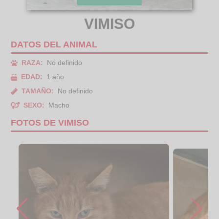
VIMISO
DATOS DEL ANIMAL
RAZA:
No definido
EDAD:
1 año
TAMAÑO:
No definido
SEXO:
Macho
FOTOS DE VIMISO