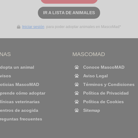
IR A LISTA DE ANIMALES
Iniciar sesión
para poder adoptar animales en MascoMad*
INAS
MASCOMAD
dopta un animal
Conoce MascoMAD
visos
Aviso Legal
oticias MascoMAD
Términos y Condiciones
prende cómo adoptar
Política de Privacidad
línicas veterinarias
Política de Cookies
entros de acogida
Sitemap
reguntas frecuentes