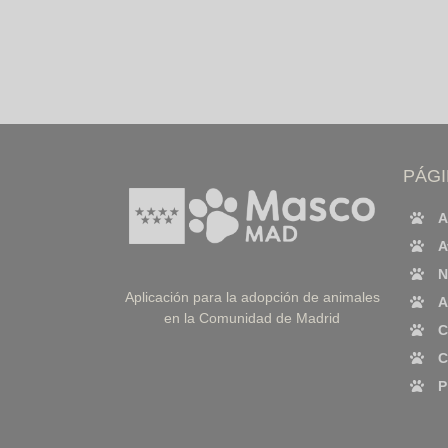
PÁG
A
A
N
Aplicación para la adopción de animales
A
en la Comunidad de Madrid
C
C
P