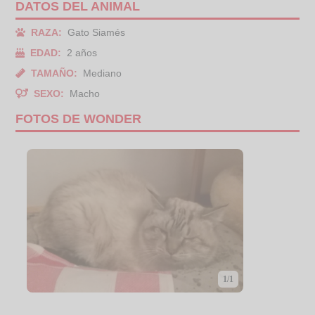
DATOS DEL ANIMAL
RAZA:
Gato Siamés
EDAD:
2 años
TAMAÑO:
Mediano
SEXO:
Macho
FOTOS DE WONDER
1/1