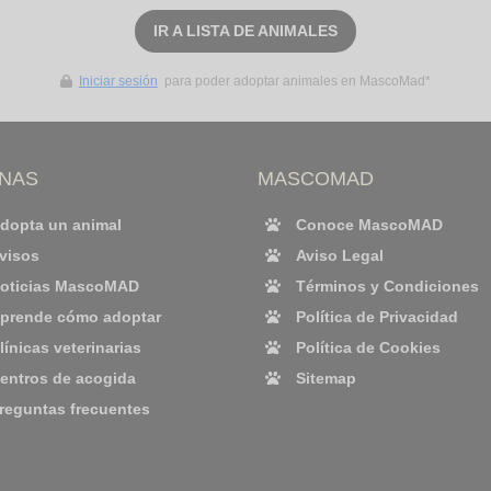
IR A LISTA DE ANIMALES
Iniciar sesión
para poder adoptar animales en MascoMad*
INAS
MASCOMAD
dopta un animal
Conoce MascoMAD
visos
Aviso Legal
oticias MascoMAD
Términos y Condiciones
prende cómo adoptar
Política de Privacidad
línicas veterinarias
Política de Cookies
entros de acogida
Sitemap
reguntas frecuentes