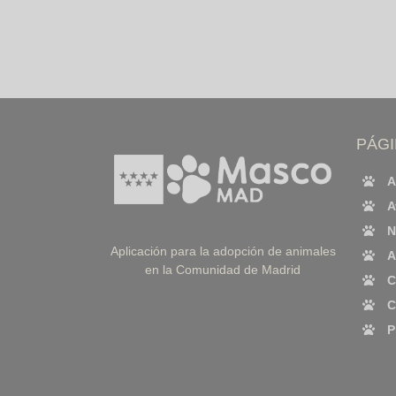
PÁG
A
A
N
Aplicación para la adopción de animales
A
en la Comunidad de Madrid
C
C
P