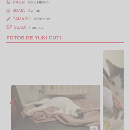
RAZA:
No definido
EDAD:
3 años
TAMAÑO:
Mediano
SEXO:
Hembra
FOTOS DE YUKI GUTI
1/9