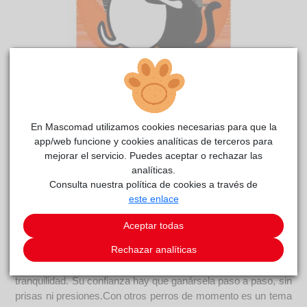
Yury
reside actualmente en el centro de acogida
RIVAnimal
.
En Mascomad utilizamos cookies necesarias para que la
app/web funcione y cookies analíticas de terceros para
COMENTARIOS
mejorar el servicio. Puedes aceptar o rechazar las
analíticas.
Curiosidades
Consulta nuestra política de cookies a través de
A Yury la encontramos en una zona de riesgo, sin chip. Su
este enlace
cuerpo y sus ojos cuentan una historia que preferiríamos no
imaginar. Necesita de tiempo para adaptarse a las nuevas
Aceptar todas
circunstanciaspero una vez que lo hace solo quiere
Rechazar analíticas
investigar. Es una perra insegura, pero con carácter, los
acercamientos a las personas tienen que hacerse con mucha
tranquilidad. Su confianza hay que ganársela paso a paso, sin
prisas ni presiones. ​Con otros perros de momento es un tema