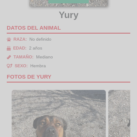
Yury
DATOS DEL ANIMAL
RAZA:
No definido
EDAD:
2 años
TAMAÑO:
Mediano
SEXO:
Hembra
FOTOS DE YURY