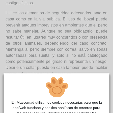
castigos físicos.
Utilice los elementos de seguridad adecuados tanto en
casa como en la vía pública. El uso del bozal puede
prevenir ataques imprevistos en ambientes que el perro
no sabe manejar. Aunque no sea obligatorio, puede
resultar útil en lugares muy concurridos o con presencia
de otros animales, dependiendo del caso concreto.
Mantenga al perro siempre con correa, salvo en zonas
autorizadas para suelta, y solo si no está catalogado
como potencialmente peligroso ni representa un riesgo.
Dejarle un collar puesto en casa también puede facilitar
su control en situaciones de emergencia.
Aprenda a interpretar el lenguaje corporal del perro,
prestando atención a señales que indican incomodidad
o agresividad, como la rigidez del cuerpo, dejar de
jadear, cerrar la boca, echar las orejas hacia atrás, mirar
En Mascomad utilizamos cookies necesarias para que la
de reojo mostrando la parte blanca del ojo, enseñar los
app/web funcione y cookies analíticas de terceros para