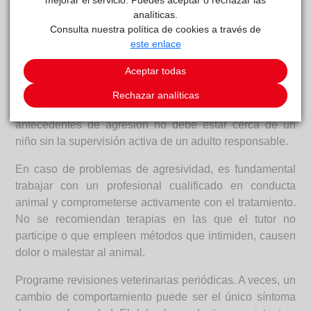
mejorar el servicio. Puedes aceptar o rechazar las
dientes o gruñir.
analíticas.
Consulta nuestra política de cookies a través de
No reprima estas señales de advertencia. Si se eliminan,
este enlace
será más difícil anticiparse a un posible ataque, ya que
el perro podría dejar de mostrar esos avisos.
Aceptar todas
Vigile siempre las interacciones del perro con niños o
Rechazar analíticas
personas especialmente vulnerables. Un perro con
antecedentes de agresión no debe estar cerca de un
niño sin la supervisión activa de un adulto responsable.
En caso de problemas de agresividad, es fundamental
trabajar con un profesional cualificado en conducta
animal y comprometerse activamente con el tratamiento.
No se recomiendan terapias en las que el tutor no
participe o que empleen métodos que intimiden, causen
dolor o malestar al animal.
Programe revisiones veterinarias periódicas. A veces, un
cambio de comportamiento puede ser el único síntoma