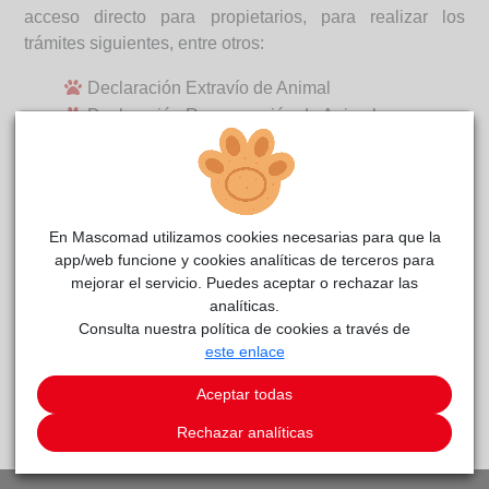
acceso directo para propietarios, para realizar los
trámites siguientes, entre otros:
Declaración Extravío de Animal
Declaración Recuperación de Animal
Solicitud de Baja en RIAC por Traslado a otra
Comunidad
Solicitud de Baja por Muerte
Modificar Datos de Contacto
En Mascomad utilizamos cookies necesarias para que la
Modificar Permisos QR
app/web funcione y cookies analíticas de terceros para
Consulta registro de animal en RIAC (Madrid)
mejorar el servicio. Puedes aceptar o rechazar las
Consulta registro de animal en REIAC (España)
analíticas.
Consulta nuestra política de cookies a través de
Centros Veterinarios Madrid
este enlace
Aceptar todas
IR A LISTADO DE NOTICIAS
Rechazar analíticas